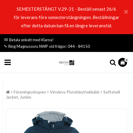
SEMESTERSTÄNGT V.29-31 - Beställ senast 26/6
för leverans före semesterstängningen. Beställningar
efter detta datum kan få en längre leveranstid.
Betala enkelt med Klarna!
Ring Magnussons NWP vid frågor: 044 - 84150
0
Föreningsshopen
Vinslövs Pistolskytteklubb
Softshell
Jacket, Junior.