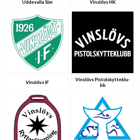
Uddevalla Sim
Vinslövs HK
Vinslövs P­i­s­t­o­l­s­k­y­t­t­e­k­l­u­
Vinslövs IF
b­b