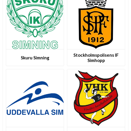
S­t­o­c­k­h­o­l­m­s­p­o­l­i­s­e­n­s IF
Skuru Simning
Simhopp