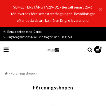
SEMESTERSTÄNGT V.29-31 - Beställ senast 26/6
för leverans före semesterstängningen. Beställningar
efter detta datum kan få en längre leveranstid.
Betala enkelt med Klarna!
Ring Magnussons NWP vid frågor: 044 - 84150
0
Föreningsshopen
Föreningsshopen