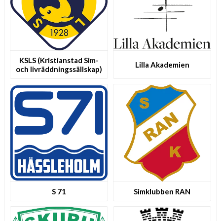
KSLS (Kristianstad Sim-
Lilla Akademien
och l­i­v­r­ä­d­d­n­i­n­g­s­s­ä­l­l­s­k­a­p­)
S 71
Simklubben RAN