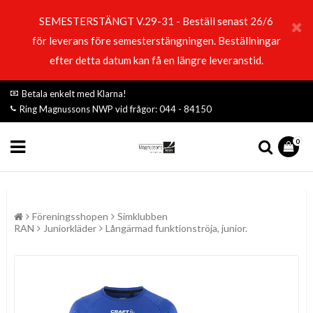
SEMESTERSTÄNGT V.29-31 - Beställ senast 26/6
för leverans före semesterstängningen. Beställningar
efter detta datum kan få en längre leveranstid.
Betala enkelt med Klarna!
Ring Magnussons NWP vid frågor: 044 - 84150
0
Föreningsshopen
Simklubben
RAN
Juniorkläder
Långärmad funktionströja, junior.