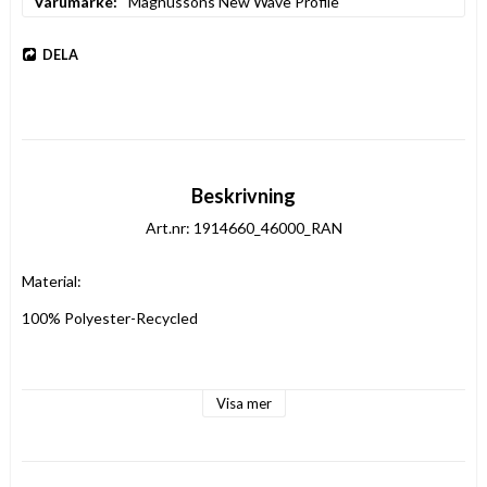
Varumärke
Magnussons New Wave Profile
DELA
Beskrivning
Art.nr: 1914660_46000_RAN
Material:
100% Polyester-Recycled
Vikt:
Visa mer
125 g/m2