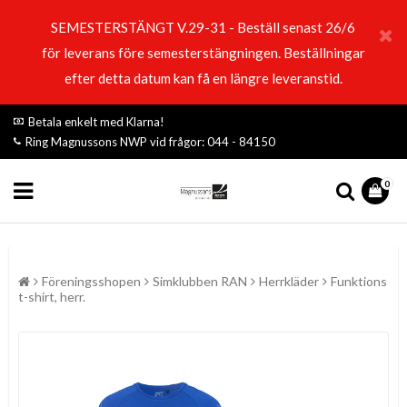
SEMESTERSTÄNGT V.29-31 - Beställ senast 26/6
för leverans före semesterstängningen. Beställningar
efter detta datum kan få en längre leveranstid.
Betala enkelt med Klarna!
Ring Magnussons NWP vid frågor: 044 - 84150
0
Föreningsshopen
Simklubben RAN
Herrkläder
Funktions
t-shirt, herr.