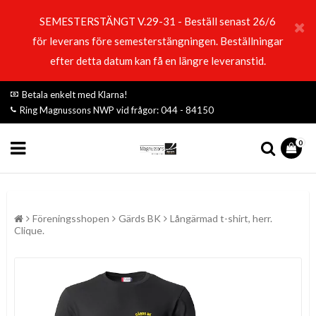
SEMESTERSTÄNGT V.29-31 - Beställ senast 26/6
för leverans före semesterstängningen. Beställningar
efter detta datum kan få en längre leveranstid.
Betala enkelt med Klarna!
Ring Magnussons NWP vid frågor: 044 - 84150
0
Föreningsshopen
Gärds BK
Långärmad t-shirt, herr.
Clique.