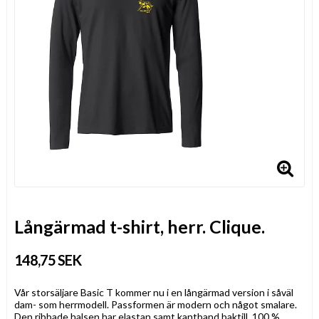
Långärmad t-shirt, herr. Clique.
148,75 SEK
Vår storsäljare Basic T kommer nu i en långärmad version i såväl
dam- som herrmodell. Passformen är modern och något smalare.
Den ribbade halsen har elastan samt kantband baktill. 100 %