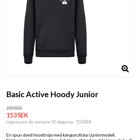
Basic Active Hoody Junior
219 SEK
153 SEK
153 SEK
Lägsta pris de senaste 30 dagarna
En spun dyed hoodtröja med känguruficka i juniormodell.