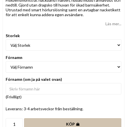
Fiskbensmönstrat nackband i halsen, ribbad mudd i ärmavslut och
nedtill. Gjord utan dragsko till huvan för ökad barnsäkerhet.
Utrustad med smart hörlurslösning samt en avtagbar nacketikett
för att enkelt kunna addera egen avsändare.
Läs mer...
Storlek
Förnamn
Förnamn (om ja på valet ovan)
(Frivilligt)
Leverans:
3-4 arbetsveckor från beställning.
KÖP