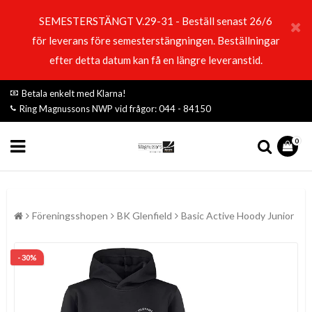
SEMESTERSTÄNGT V.29-31 - Beställ senast 26/6
för leverans före semesterstängningen. Beställningar
efter detta datum kan få en längre leveranstid.
Betala enkelt med Klarna!
Ring Magnussons NWP vid frågor: 044 - 84150
0
Föreningsshopen
BK Glenfield
Basic Active Hoody Junior
- 30%