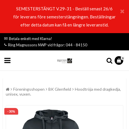
SEMESTERSTÄNGT V.29-31 - Beställ senast 26/6
för leverans före semesterstängningen. Beställningar
efter detta datum kan få en längre leveranstid.
Betala enkelt med Klarna!
Ring Magnussons NWP vid frågor: 044 - 84150
0
Föreningsshopen
BK Glenfield
Hoodtröja med dragkedja,
unisex, vuxen.
- 30%