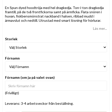
En Spun dyed hoodtröja med hel dragkedja. Ton-i-ton dragkedja
framtill, på de två frontfickorna samt på ärmficka. Flata snören i
huvan, fiskbensmönstrat nackband i halsen, ribbad mudd i
ärmavslut och nedtill. Utrustad med smart lösning för hörlurar.
Läs mer...
Storlek
Förnamn
Förnamn (om ja på valet ovan)
(Frivilligt)
Leverans:
3-4 arbetsveckor från beställning.