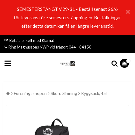
SEMESTERSTÄNGT V.29-31 - Beställ senast 26/6
för leverans före semesterstängningen. Beställningar
efter detta datum kan få en längre leveranstid.
Betala enkelt med Klarna!
Ring Magnussons NWP vid frågor: 044 - 84150
0
Föreningsshopen
Skuru Simning
Ryggsäck, 45l